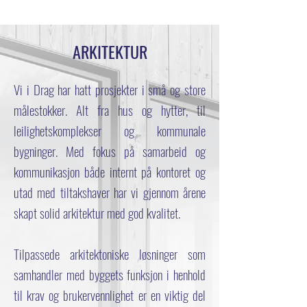
ARKITEKTUR
Vi i Drag har hatt prosjekter i små og store
målestokker. Alt fra hus og hytter, til
leilighetskomplekser og kommunale
bygninger.
Med fokus på samarbeid og
kommunikasjon både internt på kontoret og
utad med tiltakshaver har vi gjennom årene
skapt solid arkitektur med god kvalitet.
Tilpassede arkitektoniske løsninger som
samhandler med byggets funksjon i henhold
til krav og brukervennlighet er en viktig del