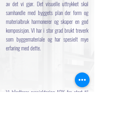
av det vi gjør. Det visuelle uttrykket skal
samhandle med byggets plan der form og
materialbruk harmonerer og skaper en god
komposisjon. VI har i stor grad brukt treverk
som byggemateriale og har spesielt mye
erfaring med dette.
Vi håndterer prosjektering ARK fra start til
slutt, og produserer tegninger fra
skissestadiet til byggesøknad og
arbeidstegninger.